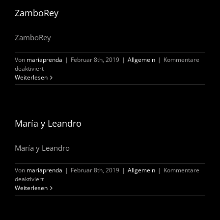
ZamboRey
ZamboRey
Von
mariaprenda
|
Februar 8th, 2019
|
Allgemein
|
Kommentare
für
deaktiviert
ZamboRey
Weiterlesen
María y Leandro
María y Leandro
Von
mariaprenda
|
Februar 8th, 2019
|
Allgemein
|
Kommentare
für
deaktiviert
María
Weiterlesen
y
Leandro