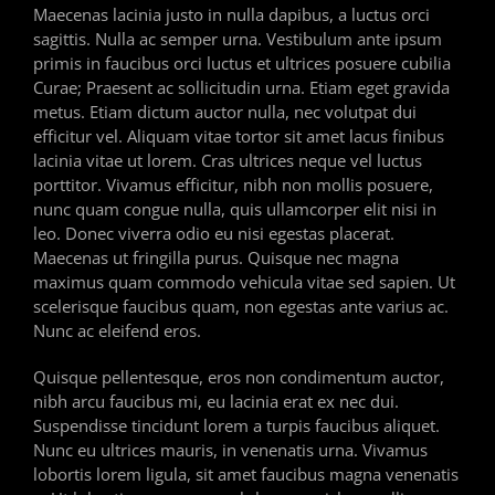
Maecenas lacinia justo in nulla dapibus, a luctus orci
sagittis. Nulla ac semper urna. Vestibulum ante ipsum
primis in faucibus orci luctus et ultrices posuere cubilia
Curae; Praesent ac sollicitudin urna. Etiam eget gravida
metus. Etiam dictum auctor nulla, nec volutpat dui
efficitur vel. Aliquam vitae tortor sit amet lacus finibus
lacinia vitae ut lorem. Cras ultrices neque vel luctus
porttitor. Vivamus efficitur, nibh non mollis posuere,
nunc quam congue nulla, quis ullamcorper elit nisi in
leo. Donec viverra odio eu nisi egestas placerat.
Maecenas ut fringilla purus. Quisque nec magna
maximus quam commodo vehicula vitae sed sapien. Ut
scelerisque faucibus quam, non egestas ante varius ac.
Nunc ac eleifend eros.
Quisque pellentesque, eros non condimentum auctor,
nibh arcu faucibus mi, eu lacinia erat ex nec dui.
Suspendisse tincidunt lorem a turpis faucibus aliquet.
Nunc eu ultrices mauris, in venenatis urna. Vivamus
lobortis lorem ligula, sit amet faucibus magna venenatis