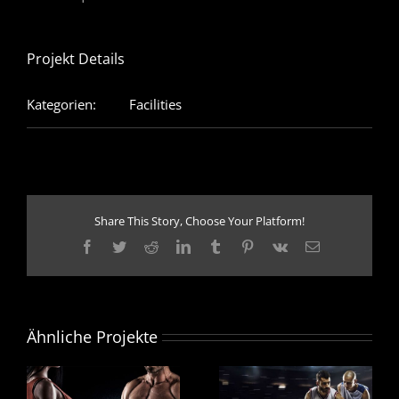
Projekt Details
Kategorien:
Facilities
Share This Story, Choose Your Platform!
Facebook
Twitter
Reddit
LinkedIn
Tumblr
Pinterest
Vk
E-
Mail
Ähnliche Projekte