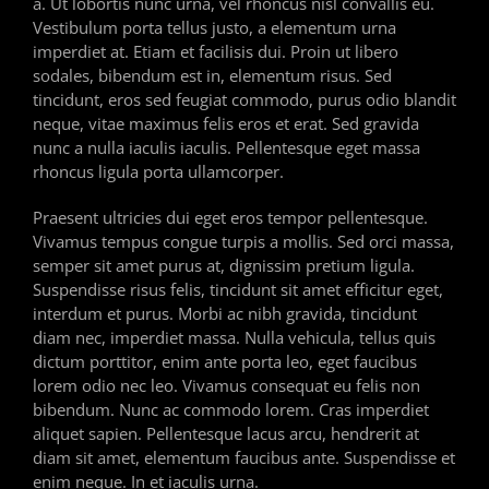
a. Ut lobortis nunc urna, vel rhoncus nisl convallis eu.
Vestibulum porta tellus justo, a elementum urna
imperdiet at. Etiam et facilisis dui. Proin ut libero
sodales, bibendum est in, elementum risus. Sed
tincidunt, eros sed feugiat commodo, purus odio blandit
neque, vitae maximus felis eros et erat. Sed gravida
nunc a nulla iaculis iaculis. Pellentesque eget massa
rhoncus ligula porta ullamcorper.
Praesent ultricies dui eget eros tempor pellentesque.
Vivamus tempus congue turpis a mollis. Sed orci massa,
semper sit amet purus at, dignissim pretium ligula.
Suspendisse risus felis, tincidunt sit amet efficitur eget,
interdum et purus. Morbi ac nibh gravida, tincidunt
diam nec, imperdiet massa. Nulla vehicula, tellus quis
dictum porttitor, enim ante porta leo, eget faucibus
lorem odio nec leo. Vivamus consequat eu felis non
bibendum. Nunc ac commodo lorem. Cras imperdiet
aliquet sapien. Pellentesque lacus arcu, hendrerit at
diam sit amet, elementum faucibus ante. Suspendisse et
enim neque. In et iaculis urna.