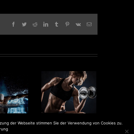
Facebook
Twitter
Reddit
LinkedIn
Tumblr
Pinterest
Vk
E-
Mail
erformance Gym
utzung der Webseite stimmen Sie der Verwendung von Cookies zu.
ärung