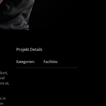
Projekt Details
Kategorien:
Facilities
dunt,
vel
re at,
s in
iam