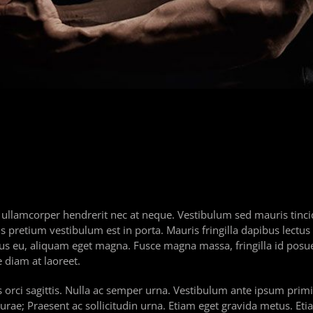
a ullamcorper hendrerit nec at neque. Vestibulum sed mauris tinci
s pretium vestibulum est in porta. Mauris fringilla dapibus lectus 
mus eu, aliquam eget magna. Fusce magna massa, fringilla id posue
diam at laoreet.
s orci sagittis. Nulla ac semper urna. Vestibulum ante ipsum primi
 Curae; Praesent ac sollicitudin urna. Etiam eget gravida metus. Et