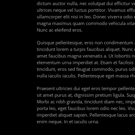
dictum auctor nulla, nec volutpat dui efficitur ve
ultrices neque vel luctus porttitor. Vivamus ef
ullamcorper elit nisi in leo. Donec viverra odio
magna maximus quam commodo vehicula vitae se
Nunc ac eleifend eros.
Quisque pellentesque, eros non condimentum auc
tincidunt lorem a turpis faucibus aliquet. Nunc 
amet faucibus magna venenatis a. Ut lobortis nun
elementum urna imperdiet at. Etiam et facilisis
tincidunt, eros sed feugiat commodo, purus odio
nulla iaculis iaculis. Pellentesque eget massa r
Praesent ultricies dui eget eros tempor pellen
sit amet purus at, dignissim pretium ligula. Susp
Morbi ac nibh gravida, tincidunt diam nec, impe
porta leo, eget faucibus lorem odio nec leo. 
imperdiet aliquet sapien. Pellentesque lacus ar
enim neque. In et iaculis urna.