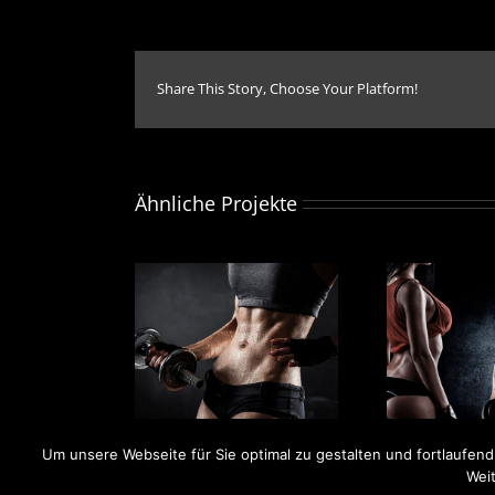
Share This Story, Choose Your Platform!
Ähnliche Projekte
ossfit Ready
Personal Training
Um unsere Webseite für Sie optimal zu gestalten und fortlaufe
Weit