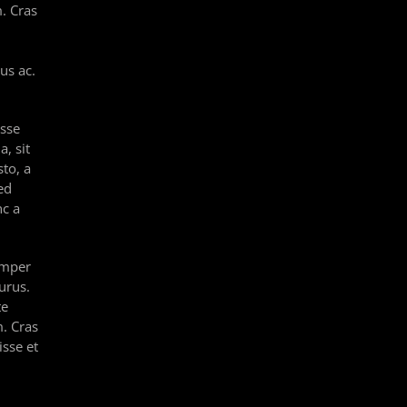
m. Cras
us ac.
isse
, sit
sto, a
ed
nc a
emper
purus.
te
. Cras
isse et