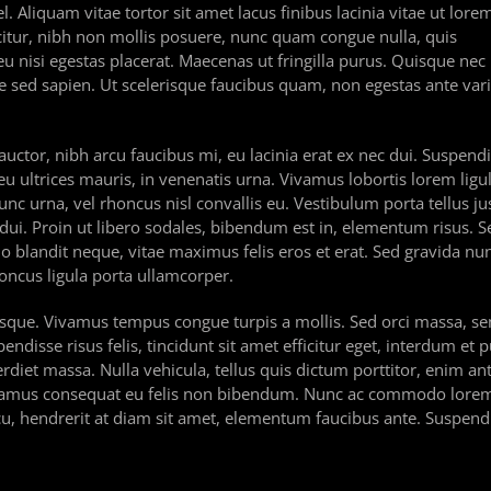
l. Aliquam vitae tortor sit amet lacus finibus lacinia vitae ut lore
ficitur, nibh non mollis posuere, nunc quam congue nulla, quis
 eu nisi egestas placerat. Maecenas ut fringilla purus. Quisque nec
d sapien. Ut scelerisque faucibus quam, non egestas ante vari
tor, nibh arcu faucibus mi, eu lacinia erat ex nec dui. Suspend
eu ultrices mauris, in venenatis urna. Vivamus lobortis lorem ligula
c urna, vel rhoncus nisl convallis eu. Vestibulum porta tellus ju
 dui. Proin ut libero sodales, bibendum est in, elementum risus. S
 blandit neque, vitae maximus felis eros et erat. Sed gravida nu
honcus ligula porta ullamcorper.
tesque. Vivamus tempus congue turpis a mollis. Sed orci massa, s
endisse risus felis, tincidunt sit amet efficitur eget, interdum et 
rdiet massa. Nulla vehicula, tellus quis dictum porttitor, enim an
Vivamus consequat eu felis non bibendum. Nunc ac commodo lorem
cu, hendrerit at diam sit amet, elementum faucibus ante. Suspend