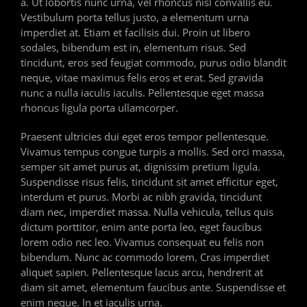
a. Ut lobortis nunc urna, vel rhoncus nisl convallis eu.
Vestibulum porta tellus justo, a elementum urna
imperdiet at. Etiam et facilisis dui. Proin ut libero
sodales, bibendum est in, elementum risus. Sed
tincidunt, eros sed feugiat commodo, purus odio blandit
neque, vitae maximus felis eros et erat. Sed gravida
nunc a nulla iaculis iaculis. Pellentesque eget massa
rhoncus ligula porta ullamcorper.
Praesent ultricies dui eget eros tempor pellentesque.
Vivamus tempus congue turpis a mollis. Sed orci massa,
semper sit amet purus at, dignissim pretium ligula.
Suspendisse risus felis, tincidunt sit amet efficitur eget,
interdum et purus. Morbi ac nibh gravida, tincidunt
diam nec, imperdiet massa. Nulla vehicula, tellus quis
dictum porttitor, enim ante porta leo, eget faucibus
lorem odio nec leo. Vivamus consequat eu felis non
bibendum. Nunc ac commodo lorem. Cras imperdiet
aliquet sapien. Pellentesque lacus arcu, hendrerit at
diam sit amet, elementum faucibus ante. Suspendisse et
enim neque. In et iaculis urna.