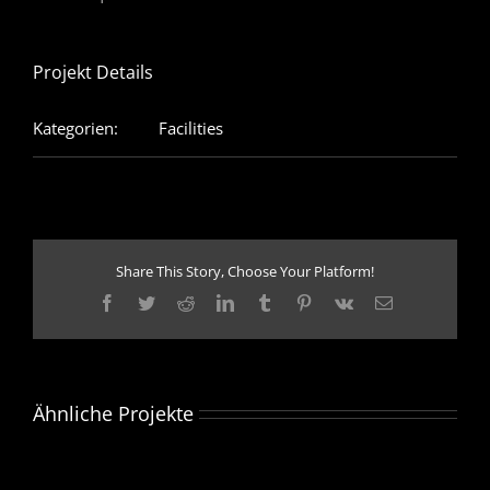
Projekt Details
Kategorien:
Facilities
Share This Story, Choose Your Platform!
Facebook
Twitter
Reddit
LinkedIn
Tumblr
Pinterest
Vk
E-
Mail
Ähnliche Projekte