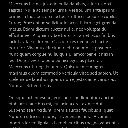
Maecenas lacinia justo in nulla dapibus, a luctus orci
sagittis. Nulla ac semper urna. Vestibulum ante ipsum
primis in faucibus orci luctus et ultrices posuere cubilia
Curae; Praesent ac sollicitudin urna. Etiam eget gravida
metus. Etiam dictum auctor nulla, nec volutpat dui
efficitur vel. Aliquam vitae tortor sit amet lacus finibus
lacinia vitae ut lorem. Cras ultrices neque vel luctus
porttitor. Vivamus efficitur, nibh non mollis posuere,
nunc quam congue nulla, quis ullamcorper elit nisi in
leo. Donec viverra odio eu nisi egestas placerat.
Maecenas ut fringilla purus. Quisque nec magna
maximus quam commodo vehicula vitae sed sapien. Ut
scelerisque faucibus quam, non egestas ante varius ac.
Nunc ac eleifend eros.
Quisque pellentesque, eros non condimentum auctor,
nibh arcu faucibus mi, eu lacinia erat ex nec dui.
Suspendisse tincidunt lorem a turpis faucibus aliquet.
Nunc eu ultrices mauris, in venenatis urna. Vivamus
lobortis lorem ligula, sit amet faucibus magna venenatis